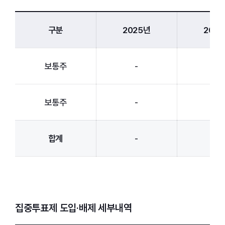
구분
2025년
202
보통주
-
-
보통주
-
-
합계
-
-
집중투표제 도입·배제 세부내역