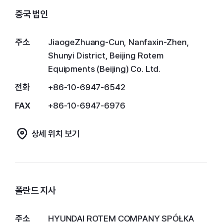
중국 법인
주소
JiaogeZhuang-Cun, Nanfaxin-Zhen,
Shunyi District, Beijing Rotem
Equipments (Beijing) Co. Ltd.
전화
+86-10-6947-6542
FAX
+86-10-6947-6976
상세 위치 보기
폴란드 지사
주소
HYUNDAI ROTEM COMPANY SPÓŁKA