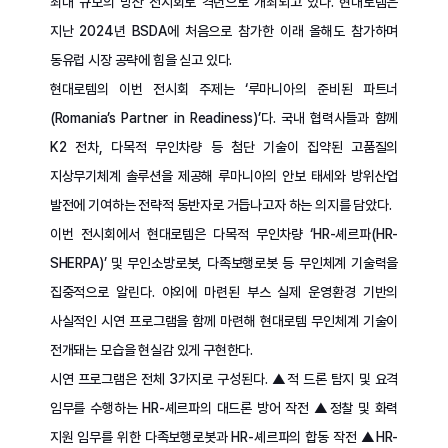
최대 규모의 방산 전시회로 격년으로 개최되고 있다. 현대로템은
지난 2024년 BSDA에 처음으로 참가한 이래 올해도 참가하며
동유럽 시장 공략에 힘을 싣고 있다.
현대로템의 이번 전시회 주제는 ‘루마니아의 준비된 파트너
(Romania’s Partner in Readiness)’다. 국내 협력사들과 함께
K2 전차, 다목적 무인차량 등 첨단 기술이 집약된 고품질의
지상무기체계 솔루션을 제공해 루마니아의 안보 태세와 방위산업
발전에 기여하는 전략적 동반자로 거듭나고자 하는 의지를 담았다.
이번 전시회에서 현대로템은 다목적 무인차량 ‘HR-셰르파(HR-
SHERPA)’ 및 무인소방로봇, 다족보행로봇 등 무인체계 기술력을
집중적으로 알린다. 야외에 마련된 부스 실제 운영환경 기반의
사실적인 시연 프로그램을 함께 마련해 현대로템 무인체계 기술이
전개돼는 모습을 현실감 있게 구현한다.
시연 프로그램은 전체 3가지로 구성된다. ▲적 드론 탐지 및 요격
임무를 수행하는 HR-셰르파의 대드론 방어 작전 ▲정찰 및 화력
지원 임무를 위한 다족보행로봇과 HR-셰르파의 합동 작전 ▲HR-