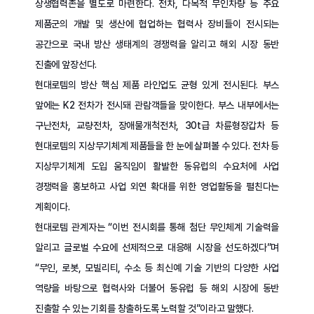
상생협력존을 별도로 마련한다. 전차, 다목적 무인차량 등 주요
제품군의 개발 및 생산에 협업하는 협력사 장비들이 전시되는
공간으로 국내 방산 생태계의 경쟁력을 알리고 해외 시장 동반
진출에 앞장선다.
현대로템의 방산 핵심 제품 라인업도 균형 있게 전시된다. 부스
앞에는 K2 전차가 전시돼 관람객들을 맞이한다. 부스 내부에서는
구난전차, 교량전차, 장애물개척전차, 30t급 차륜형장갑차 등
현대로템의 지상무기체계 제품들을 한 눈에 살펴볼 수 있다. 전차 등
지상무기체계 도입 움직임이 활발한 동유럽의 수요처에 사업
경쟁력을 홍보하고 사업 외연 확대를 위한 영업활동을 펼친다는
계획이다.
현대로템 관계자는 “이번 전시회를 통해 첨단 무인체계 기술력을
알리고 글로벌 수요에 선제적으로 대응해 시장을 선도하겠다”며
“무인, 로봇, 모빌리티, 수소 등 최신예 기술 기반의 다양한 사업
역량을 바탕으로 협력사와 더불어 동유럽 등 해외 시장에 동반
진출할 수 있는 기회를 창출하도록 노력할 것”이라고 말했다.