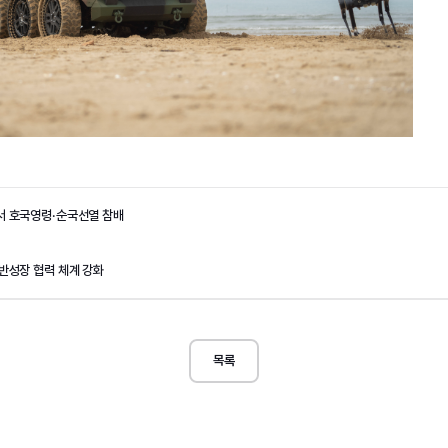
서 호국영령·순국선열 참배
반성장 협력 체계 강화
목록