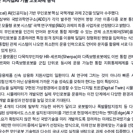
 피지컬AI 기술 고도화에 총력”
cal) AI(인공지능) 기반 무인로봇 핵심 국책개발 과제 2건을 잇달아 수주했다.
부와 국방과학연구소(ADD)가 각각 발주한 ‘자연어 명령 기반 이종·다중 로봇 통
및 모듈형 로봇 시스템’ 국책 연구개발(R&D) 과제의 최종 사업자로 선정됐다고 밝혔다.
의 무인로봇을 인간의 언어와 문자로 통합 제어할 수 있는 관제 소프트웨어(SW)를
무인로봇을 조종하려면 특정 원격 장치를 이용해 일일이 정형화된 명령을 입력하는 식
통합된 관제 시스템이 나오면 최소한의 운용 인력으로도 언어와 문자를 활용해 서로 
 있게 된다.
 플랫폼인 다목적무인차량 HR-셰르파(Sherpa)와 다족보행로봇에도 이번 통합 
-셰르파와 다족보행로봇을 군집 단위로 동시에 운용 가능한 통합 지휘통제체계를 
.
 응용제품 신속 상용화 지원사업의 일환이다. AI 연구에 그치는 것이 아니라 빠른
험 단계가 아닌 상용화에 가까운 기술 성숙도를 갖춰야 한다는 점이 특징이다.
성능을 실제처럼 구현된 가상환경에서 검증할 수 있는 디지털 트윈(Digital Twin) 
다. 시뮬레이터가 개발되면 실제 무인로봇을 운용하는 이전 단계에서 다양한 환경과
 개발 효율성과 안정성을 높일 것으로 기대된다.
은 4개의 다리에 탈부착 가능한 바퀴가 달리고 로봇팔이나 폭발물탐지장치 등 다
절된 상태에서도 스스로 설치된 데이터를 기반으로 현장에서 판단하는 엣지(Edge)AI
 소요가 확정되지 않은 혁신 국방기술을 미리 개발하도록 장려하는 미래도전국방기술 
제안한 아이디어 중에서 일부가 선정되는 방식으로, 미래 안보 환경에 맞는 기술을 선
수한 무인로봇 기술력과 다수의 국내 사업 실적을 바탕으로 과제 수주에 집중했다. 